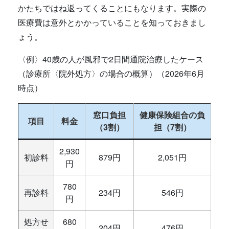
かたちではね返ってくることにもなります。実際の
医療費は意外とかかっていることを知っておきまし
ょう。
〈例〉40歳の人が風邪で2日間通院治療したケース
（診療所〈院外処方〉の場合の概算）（2026年6月
時点）
窓口負担
健康保険組合の負
項目
料金
（3割）
担（7割）
2,930
初診料
879円
2,051円
円
780
再診料
234円
546円
円
処方せ
680
204円
476円