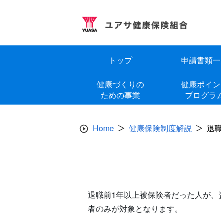
Skip
to
content
トップ
申請書類一
健康づくりの
健康ポイン
ための事業
プログラ
Home
健康保険制度解説
退
退職前1年以上被保険者だった人が
者のみが対象となります。