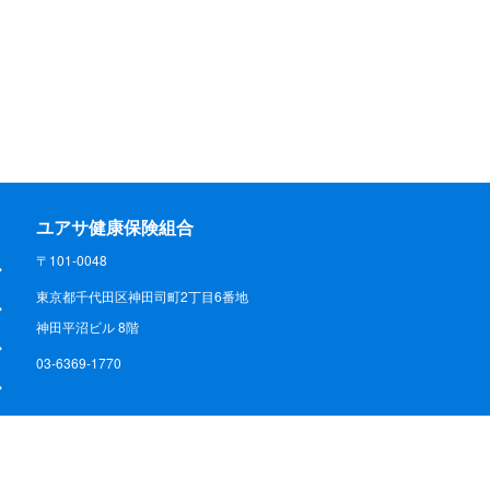
ユアサ健康保険組合
〒101-0048
東京都千代田区神田司町2丁目6番地
神田平沼ビル 8階
03-6369-1770