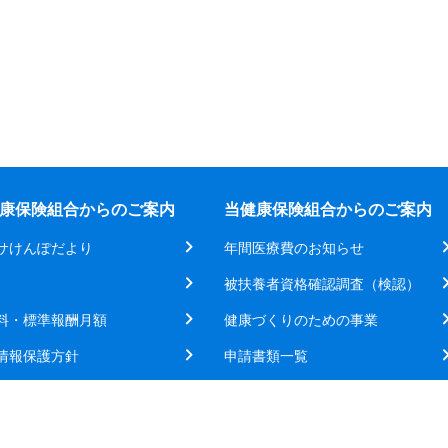
康保険組合からのご案内
当健康保険組合からのご案内
サけんぽだより
年間医療費のお知らせ
被扶養者資格確認調査（検認）
料・標準報酬月額
健康づくりのための事業
情報保護方針
申請書類一覧
地・連絡先
Cookieの使用について