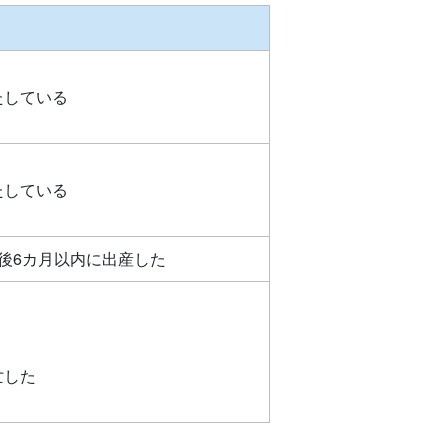
たしている
たしている
後6カ月以内に出産した
亡した