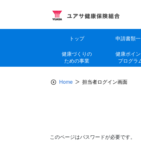
Skip
to
content
トップ
申請書類一
健康づくりの
健康ポイン
ための事業
プログラ
Home
担当者ログイン画面
このページはパスワードが必要です。