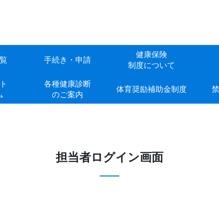
健康保険
覧
手続き・申請
制度について
ト
各種健康診断
体育奨励補助金制度
ム
のご案内
担当者ログイン画面