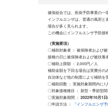
健保組合では、疾病予防事業の一
インフルエンザは、普通の風邪と
場合が多く見られます。
この機会にインフルエンザ予防接
（実施要項）
〇補助対象者 ： 被保険者および
接種の日に被保険者および被扶養
〇補助上限額 ： 2,000円／人
補助金額を下回る場合は実費分の
自治体など他の制度により補助を
〇補助回数 ： 実施対象期間内に1
〇対象接種種目 ： 新型・季節型
〇実施対象期間 ：
2022年10月1
〇申請方法 ：
『インフルエンザ予