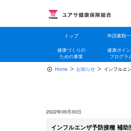
Skip
to
content
トップ
申請書類一
健康づくりの
健康ポイン
ための事業
プログラ
Home
お知らせ
インフルエン
2022年09月30日
インフルエンザ予防接種 補助