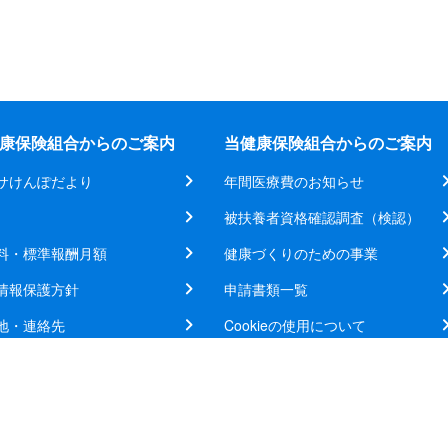
康保険組合からのご案内
当健康保険組合からのご案内
サけんぽだより
年間医療費のお知らせ
被扶養者資格確認調査（検認）
料・標準報酬月額
健康づくりのための事業
情報保護方針
申請書類一覧
地・連絡先
Cookieの使用について
©ユアサ健康保険組合 All rights reserved.