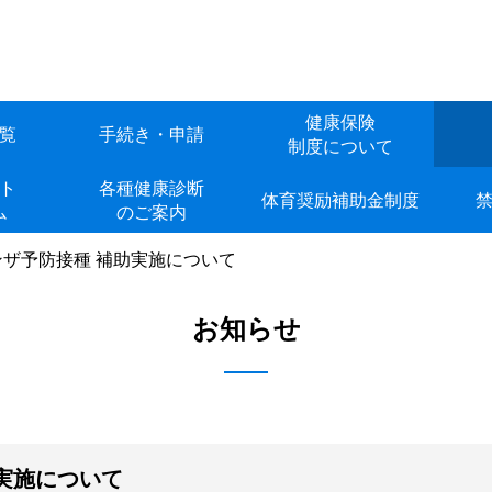
健康保険
覧
手続き・申請
制度について
ト
各種健康診断
体育奨励補助金制度
ム
のご案内
ザ予防接種 補助実施について
お知らせ
実施について