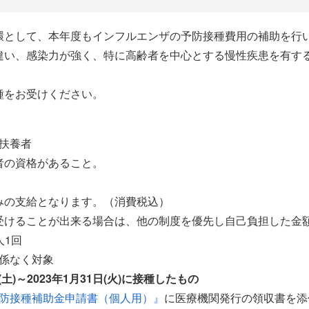
環として、本年度もインフルエンザの予防接種費用の補助を行
違い、感染力が強く、特に高齢者を中心とする慢性疾患を有す
種をお受けください。
被扶養者
者の資格があること。
みの支給となります。（消費税込）
受けることが出来る場合は、他の制度を優先し自己負担した金
人1回
関係なく対象
日(土)～2023年1月31日(火)に接種したもの
防接種補助金申請書（個人用）』
に医療機関発行の領収書を添