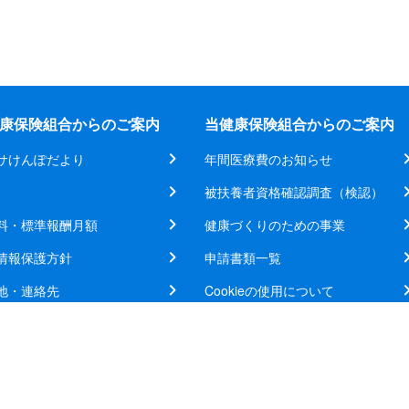
康保険組合からのご案内
当健康保険組合からのご案内
サけんぽだより
年間医療費のお知らせ
被扶養者資格確認調査（検認）
料・標準報酬月額
健康づくりのための事業
情報保護方針
申請書類一覧
地・連絡先
Cookieの使用について
©ユアサ健康保険組合 All rights reserved.