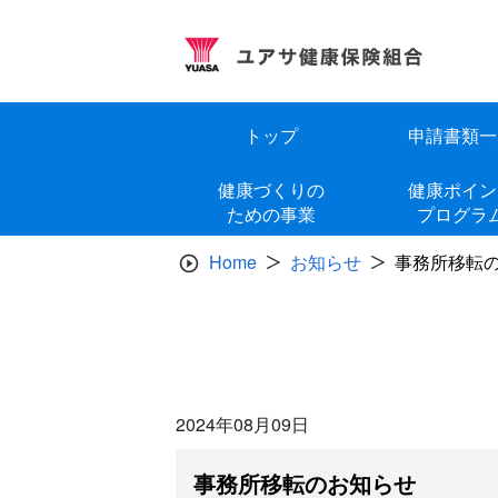
Skip
to
content
トップ
申請書類一
健康づくりの
健康ポイン
ための事業
プログラ
Home
お知らせ
事務所移転
2024年08月09日
事務所移転のお知らせ